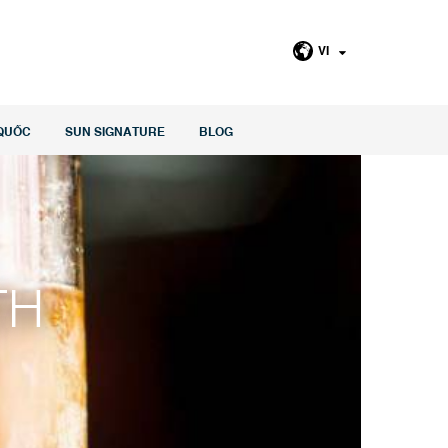
VI
QUỐC
SUN SIGNATURE
BLOG
TH