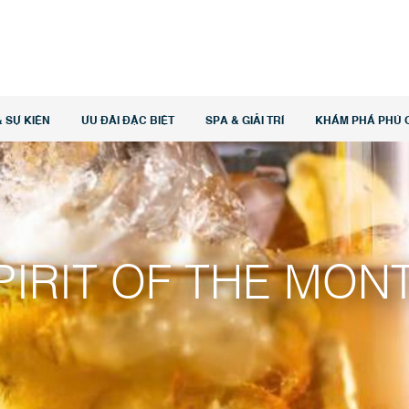
 SỰ KIỆN
ƯU ĐÃI ĐẶC BIỆT
SPA & GIẢI TRÍ
KHÁM PHÁ PHÚ 
PIRIT OF THE MON