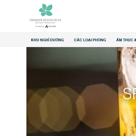
Home
>
Ưu đãi đặc biệt
>
SPIRIT OF THE MONTH
KHU NGHỈ DƯỠNG
CÁC LOẠI PHÒNG
ẨM THỰC &
S