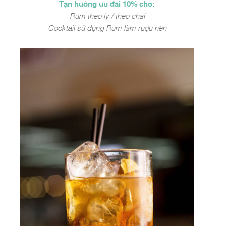
Tận hưởng ưu đãi 10% cho:
Rum theo ly / theo chai
Cocktail sử dụng Rum làm rượu nền