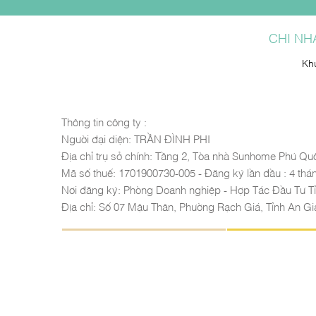
CHI NH
Kh
Thông tin công ty :
Người đại diện: TRẦN ĐÌNH PHI
Địa chỉ trụ sở chính: Tầng 2, Tòa nhà Sunhome Phú Qu
Mã số thuế: 1701900730-005 - Đăng ký lần đầu : 4 thán
Nơi đăng ký: Phòng Doanh nghiệp - Hợp Tác Đầu Tư T
Địa chỉ: Số 07 Mậu Thân, Phường Rạch Giá, Tỉnh An G