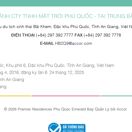
ÁNH CTY TNHH MẶT TRỜI PHÚ QUỐC - TẠI TRUNG B
u du lịch sinh thái Bãi Khem, Đặc khu Phú Quốc, Tỉnh An Giang, Việt 
ĐIỆN THOẠI
(+84) 297 392 7777
FAX
(+84) 297 392 7778
E-MAIL
HB2Q9@accor.com
ốc, Khu phố 6, Đặc khu Phú Quốc, Tỉnh An Giang, Việt Nam
g 4, 2018, đăng ký lần 6: 24 tháng 12, 2025
ỉnh An Giang
iang
© 2026 Premier Residences Phu Quoc Emerald Bay Quản Lý bởi Accor