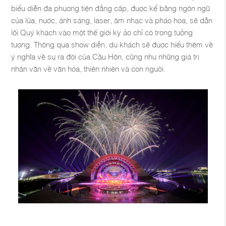
biểu diễn đa phương tiện đẳng cấp, được kể bằng ngôn ngữ
của lửa, nước, ánh sáng, laser, âm nhạc và pháo hoa, sẽ dẫn
lối Quý khách vào một thế giới kỳ ảo chỉ có trong tưởng
tượng. Thông qua show diễn, du khách sẽ được hiểu thêm về
ý nghĩa về sự ra đời của Cầu Hôn, cũng như những giá trị
nhân văn về văn hóa, thiên nhiên và con người.