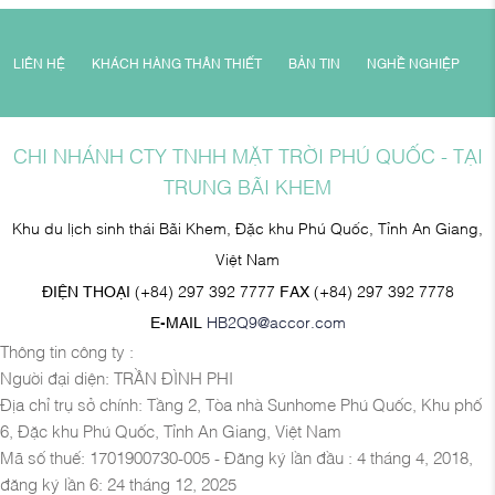
LIÊN HỆ
KHÁCH HÀNG THÂN THIẾT
BẢN TIN
NGHỀ NGHIỆP
CHI NHÁNH CTY TNHH MẶT TRỜI PHÚ QUỐC - TẠI
TRUNG BÃI KHEM
Khu du lịch sinh thái Bãi Khem, Đặc khu Phú Quốc, Tỉnh An Giang,
Việt Nam
ĐIỆN THOẠI
(+84) 297 392 7777
FAX
(+84) 297 392 7778
E-MAIL
HB2Q9@accor.com
Thông tin công ty :
Người đại diện: TRẦN ĐÌNH PHI
Địa chỉ trụ sở chính: Tầng 2, Tòa nhà Sunhome Phú Quốc, Khu phố
6, Đặc khu Phú Quốc, Tỉnh An Giang, Việt Nam
Mã số thuế: 1701900730-005 - Đăng ký lần đầu : 4 tháng 4, 2018,
đăng ký lần 6: 24 tháng 12, 2025