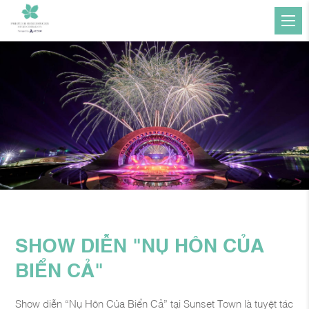
SHOW DIỄN "NỤ HÔN CỦA
BIỂN CẢ"
Show diễn “Nụ Hôn Của Biển Cả” tại Sunset Town là tuyệt tác