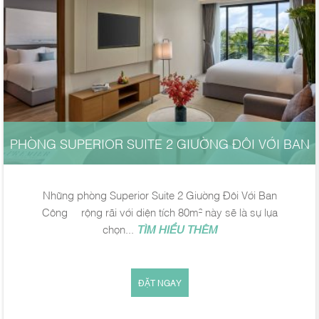
PHÒNG SUPERIOR SUITE 2 GIƯỜNG ĐÔI VỚI BAN
CÔNG
Những phòng Superior Suite 2 Giường Đôi Với Ban
Công rộng rãi với diện tích 80m² này sẽ là sự lựa
chọn...
TÌM HIỂU THÊM
ĐẶT NGAY