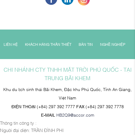
LIÊN HỆ
KHÁCH HÀNG THÂN THIẾT
BẢN TIN
NGHỀ NGHIỆP
CHI NHÁNH CTY TNHH MẶT TRỜI PHÚ QUỐC - TẠI
TRUNG BÃI KHEM
Khu du lịch sinh thái Bãi Khem, Đặc khu Phú Quốc, Tỉnh An Giang,
Việt Nam
ĐIỆN THOẠI
(+84) 297 392 7777
FAX
(+84) 297 392 7778
E-MAIL
HB2Q9@accor.com
Thông tin công ty :
Người đại diện: TRẦN ĐÌNH PHI