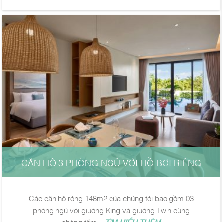
CĂN HỘ 3 PHÒNG NGỦ VỚI HỒ BƠI RIÊNG
Các căn hộ rộng 148m2 của chúng tôi bao gồm 03
phòng ngủ với giường King và giường Twin cùng
phòng tắm...
TÌM HIỂU THÊM