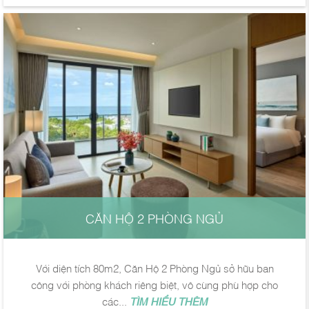
CĂN HỘ 2 PHÒNG NGỦ
Với diện tích 80m2, Căn Hộ 2 Phòng Ngủ sở hữu ban
công với phòng khách riêng biệt, vô cùng phù hợp cho
các...
TÌM HIỂU THÊM