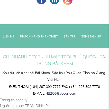
LIÊN HỆ
KHÁCH HÀNG THÂN THIẾT
BẢN TIN
NGHỀ NGHIỆP
CHI NHÁNH CTY TNHH MẶT TRỜI PHÚ QUỐC - TẠI
TRUNG BÃI KHEM
Khu du lịch sinh thái Bãi Khem, Đặc khu Phú Quốc, Tỉnh An Giang,
Việt Nam
ĐIỆN THOẠI
(+84) 297 392 7777
FAX
(+84) 297 392 7778
E-MAIL
HB2Q9@accor.com
Thông tin công ty :
Người đại diện: TRẦN ĐÌNH PHI