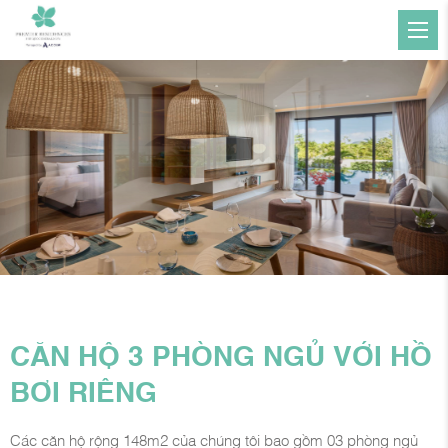
CĂN HỘ 3 PHÒNG NGỦ VỚI HỒ
BƠI RIÊNG
Các căn hộ rộng 148m2 của chúng tôi bao gồm 03 phòng ngủ