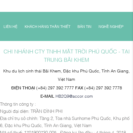
LIÊN HỆ
KHÁCH HÀNG THÂN THIẾT
BẢN TIN
NGHỀ NGHIỆP
CHI NHÁNH CTY TNHH MẶT TRỜI PHÚ QUỐC - TẠI
TRUNG BÃI KHEM
Khu du lịch sinh thái Bãi Khem, Đặc khu Phú Quốc, Tỉnh An Giang,
Việt Nam
ĐIỆN THOẠI
(+84) 297 392 7777
FAX
(+84) 297 392 7778
E-MAIL
HB2Q9@accor.com
Thông tin công ty :
Người đại diện: TRẦN ĐÌNH PHI
Địa chỉ trụ sở chính: Tầng 2, Tòa nhà Sunhome Phú Quốc, Khu phố
6, Đặc khu Phú Quốc, Tỉnh An Giang, Việt Nam
Mã số thuế: 1701900730-005 - Đăng ký lần đầu : 4 tháng 4, 2018,