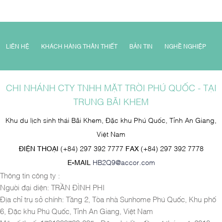
LIÊN HỆ
KHÁCH HÀNG THÂN THIẾT
BẢN TIN
NGHỀ NGHIỆP
CHI NHÁNH CTY TNHH MẶT TRỜI PHÚ QUỐC - TẠI
TRUNG BÃI KHEM
Khu du lịch sinh thái Bãi Khem, Đặc khu Phú Quốc, Tỉnh An Giang,
Việt Nam
ĐIỆN THOẠI
(+84) 297 392 7777
FAX
(+84) 297 392 7778
E-MAIL
HB2Q9@accor.com
Thông tin công ty :
Người đại diện: TRẦN ĐÌNH PHI
Địa chỉ trụ sở chính: Tầng 2, Tòa nhà Sunhome Phú Quốc, Khu phố
6, Đặc khu Phú Quốc, Tỉnh An Giang, Việt Nam