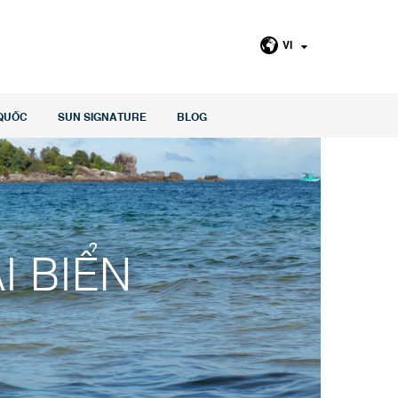
VI
QUỐC
SUN SIGNATURE
BLOG
I BIỂN