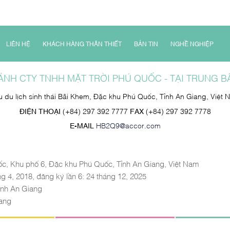
LIÊN HỆ
KHÁCH HÀNG THÂN THIẾT
BẢN TIN
NGHỀ NGHIỆP
ÁNH CTY TNHH MẶT TRỜI PHÚ QUỐC - TẠI TRUNG B
u du lịch sinh thái Bãi Khem, Đặc khu Phú Quốc, Tỉnh An Giang, Việt 
ĐIỆN THOẠI
(+84) 297 392 7777
FAX
(+84) 297 392 7778
E-MAIL
HB2Q9@accor.com
ốc, Khu phố 6, Đặc khu Phú Quốc, Tỉnh An Giang, Việt Nam
g 4, 2018, đăng ký lần 6: 24 tháng 12, 2025
ỉnh An Giang
iang