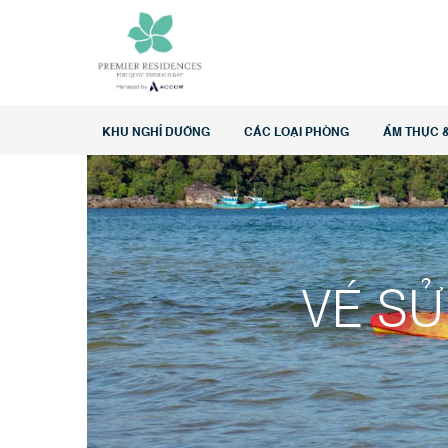
Home
>
Ưu đãi đặc biệt
>
VÉ SỬ DỤNG DỊCH VỤ BÃI 
KHU NGHỈ DƯỠNG
CÁC LOẠI PHÒNG
ẨM THỰC &
VÉ SỬ