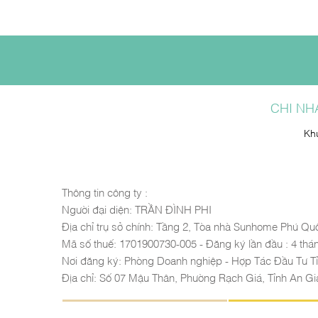
CHI NH
Kh
Thông tin công ty :
Người đại diện: TRẦN ĐÌNH PHI
Địa chỉ trụ sở chính: Tầng 2, Tòa nhà Sunhome Phú Qu
Mã số thuế: 1701900730-005 - Đăng ký lần đầu : 4 thán
Nơi đăng ký: Phòng Doanh nghiệp - Hợp Tác Đầu Tư T
Địa chỉ: Số 07 Mậu Thân, Phường Rạch Giá, Tỉnh An G