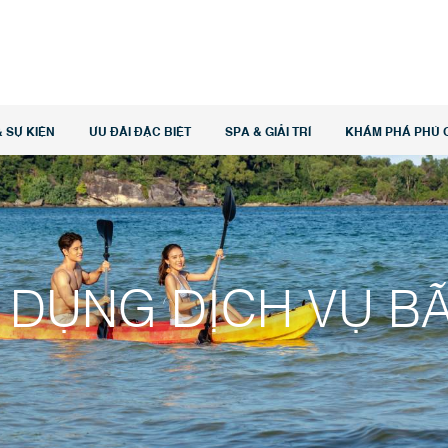
BIỂN
 SỰ KIỆN
ƯU ĐÃI ĐẶC BIỆT
SPA & GIẢI TRÍ
KHÁM PHÁ PHÚ 
 DỤNG DỊCH VỤ BÃ