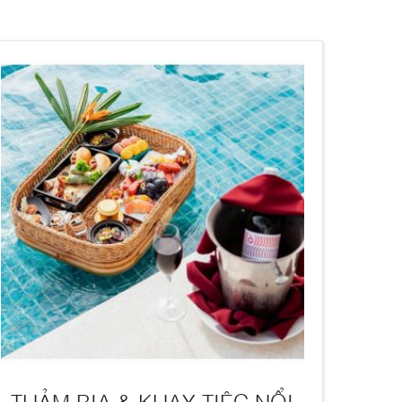
THẢM BIA & KHAY TIỆC NỔI