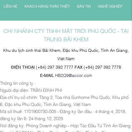
LIÊN HỆ
KHÁCH HÀNG THÂN THIẾT
BẢN TIN
NGHỀ NGHIỆP
CHI NHÁNH CTY TNHH MẶT TRỜI PHÚ QUỐC - TẠI
TRUNG BÃI KHEM
Khu du lịch sinh thái Bãi Khem, Đặc khu Phú Quốc, Tỉnh An Giang,
Việt Nam
ĐIỆN THOẠI
(+84) 297 392 7777
FAX
(+84) 297 392 7778
E-MAIL
HB2Q9@accor.com
Thông tin công ty :
Người đại diện: TRẦN ĐÌNH PHI
Địa chỉ trụ sở chính: Tầng 2, Tòa nhà Sunhome Phú Quốc, Khu phố
6, Đặc khu Phú Quốc, Tỉnh An Giang, Việt Nam
Mã số thuế: 1701900730-005 - Đăng ký lần đầu : 4 tháng 4, 2018,
đăng ký lần 6: 24 tháng 12, 2025
Nơi đăng ký: Phòng Doanh nghiệp - Hợp Tác Đầu Tư Tỉnh An Giang