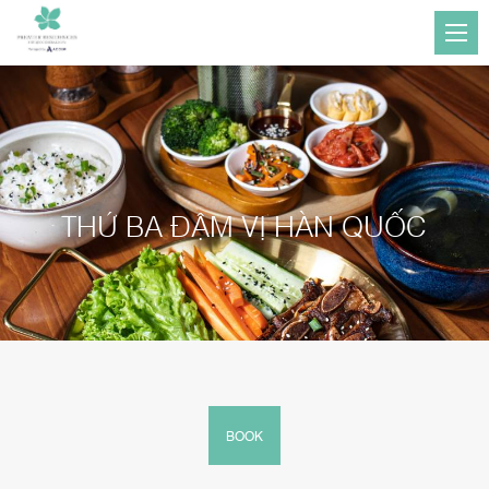
THỨ BA ĐẬM VỊ HÀN QUỐC
BOOK