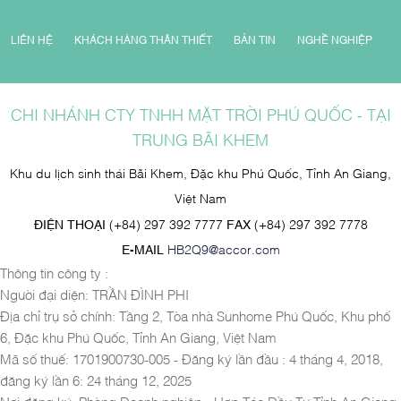
LIÊN HỆ
KHÁCH HÀNG THÂN THIẾT
BẢN TIN
NGHỀ NGHIỆP
CHI NHÁNH CTY TNHH MẶT TRỜI PHÚ QUỐC - TẠI
TRUNG BÃI KHEM
Khu du lịch sinh thái Bãi Khem, Đặc khu Phú Quốc, Tỉnh An Giang,
Việt Nam
ĐIỆN THOẠI
(+84) 297 392 7777
FAX
(+84) 297 392 7778
E-MAIL
HB2Q9@accor.com
Thông tin công ty :
Người đại diện: TRẦN ĐÌNH PHI
Địa chỉ trụ sở chính: Tầng 2, Tòa nhà Sunhome Phú Quốc, Khu phố
6, Đặc khu Phú Quốc, Tỉnh An Giang, Việt Nam
Mã số thuế: 1701900730-005 - Đăng ký lần đầu : 4 tháng 4, 2018,
đăng ký lần 6: 24 tháng 12, 2025