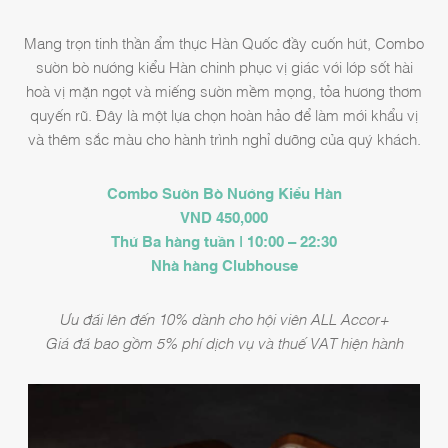
Mang trọn tinh thần ẩm thực Hàn Quốc đầy cuốn hút, Combo
sườn bò nướng kiểu Hàn chinh phục vị giác với lớp sốt hài
hoà vị mặn ngọt và miếng sườn mềm mọng, tỏa hương thơm
quyến rũ. Đây là một lựa chọn hoàn hảo để làm mới khẩu vị
và thêm sắc màu cho hành trình nghỉ dưỡng của quý khách.
Combo Sườn Bò Nướng Kiểu Hàn
VND 450,000
Thứ Ba hàng tuần | 10:00 – 22:30
Nhà hàng Clubhouse
Ưu đãi lên đến 10% dành cho hội viên ALL Accor+
Giá đã bao gồm 5% phí dịch vụ và thuế VAT hiện hành