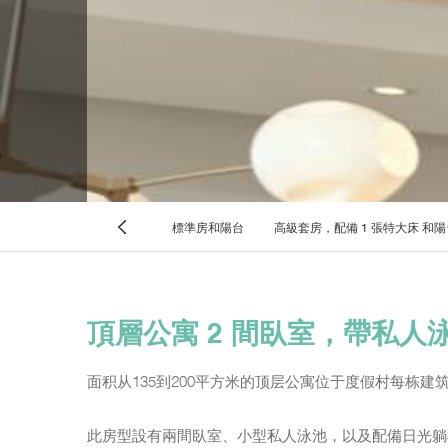
標準房和陽台
高級套房，配備 1 張特大床 和陽
Previous
頂層公寓 2 間臥室，帶私人
面积从135到200平方米的顶层公寓位于度假村每栋
此房型設有兩間臥室、小型私人泳池，以及配備日光躺