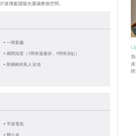
片玻璃窗讓陽光灑滿整個空間。
一間客廳
U
兩間浴室（1間有蓮蓬頭，1間有浴缸）
我
床
附躺椅的私人泳池
間
平面電視
辦公桌