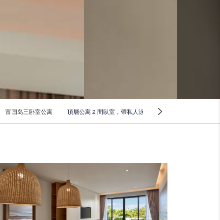
富国岛三卧室公寓
頂層公寓 2 間臥室，帶私人泳池
帶私人泳池的三臥室
Next