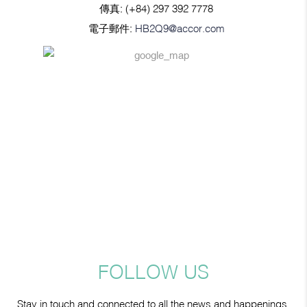
傳真:
(+84) 297 392 7778
電子郵件:
HB2Q9@accor.com
FOLLOW US
Stay in touch and connected to all the news and happenings.