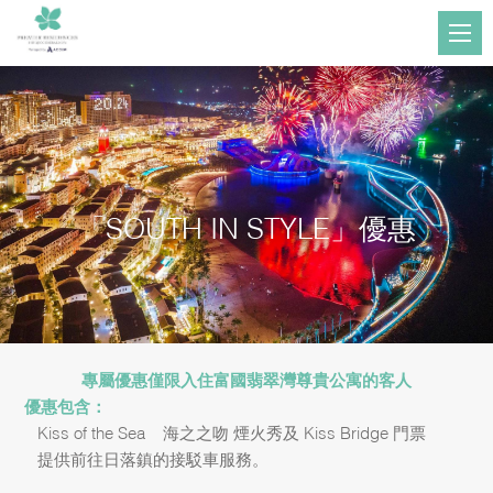
「SOUTH IN STYLE」優惠
專屬優惠僅限入住富國翡翠灣尊貴公寓的客人
優惠包含：
– Kiss of the Sea – 海之之吻 煙火秀及 Kiss Bridge 門票
– 提供前往日落鎮的接駁車服務。