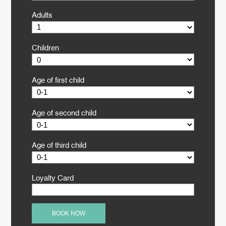
Adults
Children
Age of first child
Age of second child
Age of third child
Loyalty Card