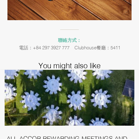
聯絡方式：
電話：+84 297 3927 777 – Clubhouse餐廳：5411
You might also like
ALL ACCOR REWARDING MEETINGS AND...