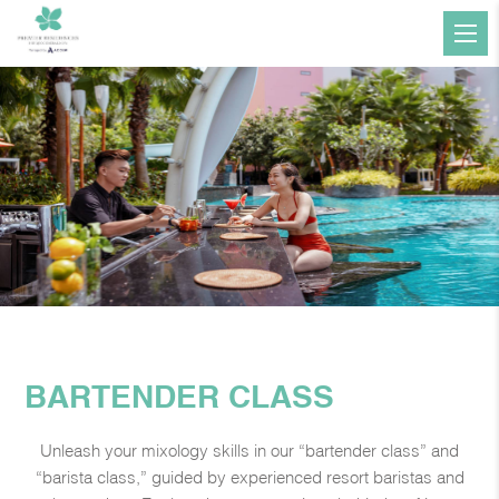
BARTENDER CLASS
Unleash your mixology skills in our “bartender class” and
“barista class,” guided by experienced resort baristas and