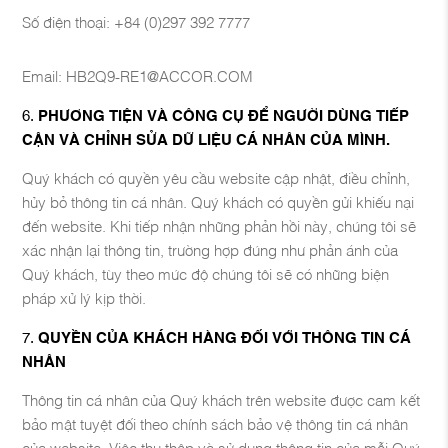
Số điện thoại: +84 (0)297 392 7777
Email: HB2Q9-RE1@ACCOR.COM
PHƯƠNG TIỆN VÀ CÔNG CỤ ĐỂ NGƯỜI DÙNG TIẾP
CẬN VÀ CHỈNH SỬA DỮ LIỆU CÁ NHÂN CỦA MÌNH.
Quý khách có quyền yêu cầu website cập nhật, điều chỉnh,
hủy bỏ thông tin cá nhân. Quý khách có quyền gửi khiếu nại
đến website. Khi tiếp nhận những phản hồi này, chúng tôi sẽ
xác nhận lại thông tin, trường hợp đúng như phản ánh của
Quý khách, tùy theo mức độ chúng tôi sẽ có những biện
pháp xử lý kịp thời.
QUYỀN CỦA KHÁCH HÀNG ĐỐI VỚI THÔNG TIN CÁ
NHÂN
Thông tin cá nhân của Quý khách trên website được cam kết
bảo mật tuyệt đối theo chính sách bảo vệ thông tin cá nhân
của website. Việc thu thập và sử dụng thông tin của mỗi Quý