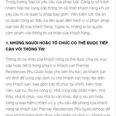
Trong trường hợp có yêu cầu của pháp luật: Công ty có trách
nhiệm hợp tác cung cấp thông tin cá nhân khách hàng khi có
yêu cầu từ cơ quan tư pháp bao gồm: Viện kiểm sát, tòa án,
cơ quan công an điều tra liên quan đến hành vi vi phạm pháp
luật nào đó của khách hàng. Ngoài ra, không ai có quyền
xâm phạm vào thông tin cá nhân của khách hàng.
NHỮNG NGƯỜI HOẶC TỔ CHỨC CÓ THỂ ĐƯỢC TIẾP
CẬN VỚI THÔNG TIN
Thông tin cá nhân của khách hàng có thể được chia sẻ, truy
cập hoặc tiết lộ trong phạm vi Khách sạn Premier
Residences Phú Quốc hoặc cho bên thứ ba ( do khách sạn
chỉ định để cung cấp dịch vụ cho khách sạn hoặc đại diện
cho khách sạn, bao gồm các tổ chức tài chính, kiểm toán
viên, luật sư, thư ký công ty, nhà cung cấp phần mềm, nhà
thầu, nhà tổ chức, các nhà tư vấn khác, đại lý du lịch hoặc
công ty bảo hiểm) nhằm xử lý yêu cầu đặt phòng của khách
hàng tại khách sạn Premier Residences Phú Quốcvà/hoặc để
giúp khách hàng nhận được sản phẩm và dịch vụ. Khách sạn