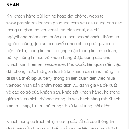
NHÂN
Khi khách hàng gửi liên hệ hoặc đặt phòng, website
www.premierresidencesphuquoc.com yêu cầu cung cấp các
thông tin gồm: họ tên, email, số điện thoại, địa chỉ,
ngày/tháng /năm sinh, quốc gia, bản sao hộ chiếu, thông tin
người đi cùng, lịch sự di chuyển (theo chính phủ quy định
hiện hành), thông tin thẻ tín dụng hoặc thông tin thanh toán,
bất kỳ thông tin nào về khách hàng được cung cấp cho
Khách sạn Premier Residences Phú Quốc liên quan đến việc
đặt phòng hoặc thời gian lưu trú tại khách sạn (như thông tin
đi lại và thiết lập ưu tiên), thông tin liên quan đến việc mua
và/hoặc nhận sản phẩm hoặc dịch vụ, đánh giá và đề xuất
về các cơ sở của Khách sạn, khảo sát khách hàng, hệ thống
giám sát an ninh và/hoặc thông tin về khách hàng mà Khách
sạn thu thập, lưu trữ, sử dụng và xử lý tại từng thời điểm.
Khách hàng có trách nhiệm cung cấp tất cả các thông tin
được yêu cầu trong các biểu mẫu và tài liệu liên quan trừ khi