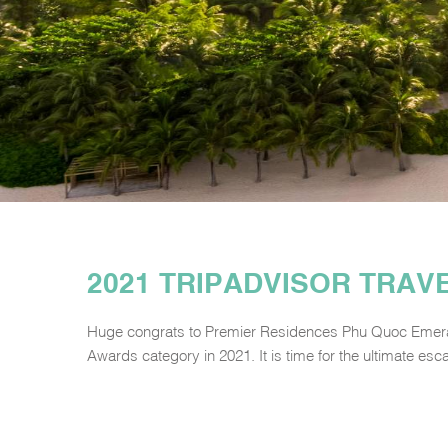
2021 TRIPADVISOR TRAV
Huge congrats to Premier Residences Phu Quoc Emeral
Awards category in 2021. It is time for the ultimate esc