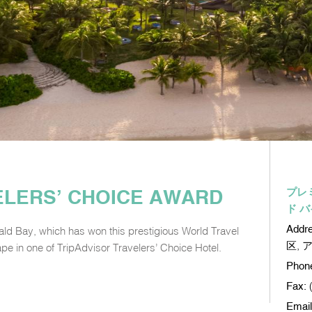
ELERS’ CHOICE AWARD
プレ
ド バ
Addr
d Bay, which has won this prestigious World Travel
区, 
ape in one of TripAdvisor Travelers’ Choice Hotel.
Phon
Fax:
Email