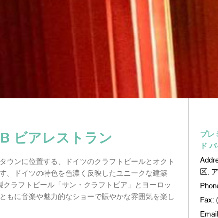
OPUB ビアレストラン
プレ
ド バ
Addr
タウンに位置する、ドイツのクラフトビールとオクト
区, 
す。ドイツの特色を色濃く反映したユニークな建築
製クラフトビール「サン・クラフトビア」とヨーロッ
Phon
ともに音楽や魅力的なショーで賑やかな雰囲気を楽し
Fax:
Email