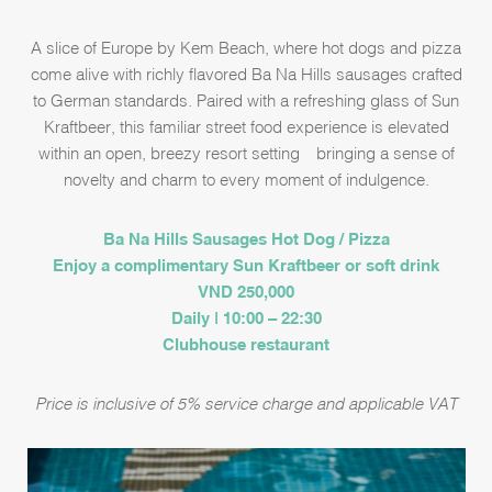
A slice of Europe by Kem Beach, where hot dogs and pizza
come alive with richly flavored Ba Na Hills sausages crafted
to German standards. Paired with a refreshing glass of Sun
Kraftbeer, this familiar street food experience is elevated
within an open, breezy resort setting—bringing a sense of
novelty and charm to every moment of indulgence.
Ba Na Hills Sausages Hot Dog / Pizza
Enjoy a complimentary Sun Kraftbeer or soft drink
VND 250,000
Daily | 10:00 – 22:30
Clubhouse restaurant
Price is inclusive of 5% service charge and applicable VAT