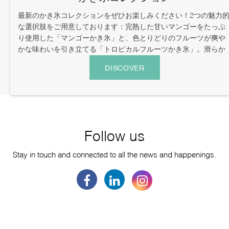
最新のかき氷コレクションをぜひお楽しみください！2つの魅力
な選択肢をご用意しております：完熟した甘いマンゴーをたっぷ
り使用した「マンゴーかき氷」と、色とりどりのフルーツが爽や
かな味わいを引き立てる「トロピカルフルーツかき氷」。滑らか
なかき氷とクリームが絶妙に組み合わさり、子供から大人まで多
DISCOVER
くの方に愛される、暑い日のおやつに最適な一品です。[...]
Follow us
Stay in touch and connected to all the news and happenings.