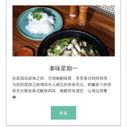
泰味星期一
在富国岛碧海之间，尽情唤醒味蕾，享受泰式炖排骨塔，
为您的度假之旅增添令人难忘的美食亮点。鲜嫩多汁的排
骨充分吸收泰式酸辣风味，唤醒所有感官，让海边用餐
�...
查看