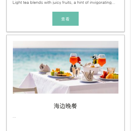
Light tea blends with juicy fruits, a hint of invigorating...
查看
海边晚餐
...