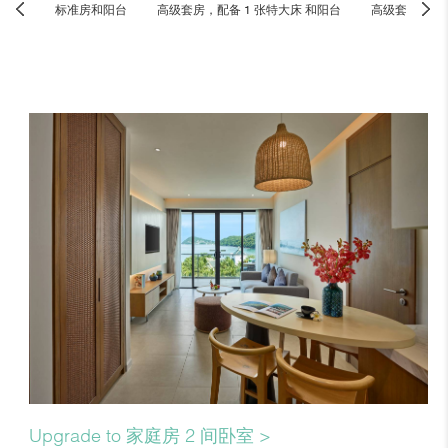
标准房和阳台
高级套房，配备 1 张特大床 和阳台
高级套房，配备
Previous
Nex
room
roo
Upgrade to 家庭房 2 间卧室 >