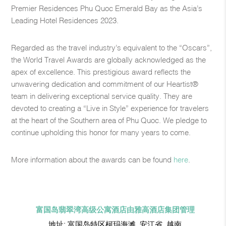
Premier Residences Phu Quoc Emerald Bay as the Asia’s
Leading Hotel Residences 2023.
Regarded as the travel industry’s equivalent to the “Oscars”,
the World Travel Awards are globally acknowledged as the
apex of excellence. This prestigious award reflects the
unwavering dedication and commitment of our Heartist®
team in delivering exceptional service quality. They are
devoted to creating a “Live in Style” experience for travelers
at the heart of the Southern area of Phu Quoc. We pledge to
continue upholding this honor for many years to come.
More information about the awards can be found
here
.
富国岛翡翠湾高级公寓酒店由雅高酒店集团管理
地址:
富国岛特区柯玛海滩, 安江省, 越南