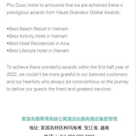
Phu Quoc honor to announce that we are achieved these 4
prestigious awards from Haute Grandeur Global Awards.
•Best Beach Resort in Vietnam
•Best Activity Hotel in Vietnam
•Best Hotel Residences in Asia
•Best Lifestyle Hotel in Vietnam
To achieve these wonderful awards within the first haft year of
2022, we couldn’t be more grateful to our beloved customers
and our heartists who always be conscientious on the journey
to deliver our guests the finest and greatest services.
富国岛翡翠湾高级公寓酒店由雅高酒店集团管理
地址:
富国岛特区柯玛海滩, 安江省, 越南