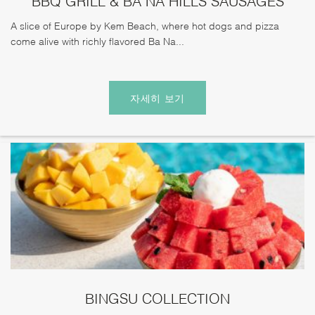
BBQ GRILL & BA NA HILLS SAUSAGES
A slice of Europe by Kem Beach, where hot dogs and pizza
come alive with richly flavored Ba Na...
자세히 보기
BINGSU COLLECTION