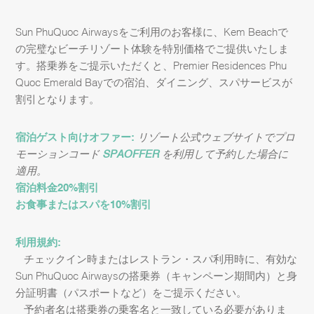
Sun PhuQuoc Airwaysをご利用のお客様に、Kem Beachで
の完璧なビーチリゾート体験を特別価格でご提供いたしま
す。搭乗券をご提示いただくと、Premier Residences Phu
Quoc Emerald Bayでの宿泊、ダイニング、スパサービスが
割引となります。
宿泊ゲスト向けオファー:
リゾート公式ウェブサイトでプロ
モーションコード
SPAOFFER
を利用して予約した場合に
適用。
宿泊料金20%割引
お食事またはスパを10%割引
利用規約:
– チェックイン時またはレストラン・スパ利用時に、有効な
Sun PhuQuoc Airwaysの搭乗券（キャンペーン期間内）と身
分証明書（パスポートなど）をご提示ください。
– 予約者名は搭乗券の乗客名と一致している必要がありま