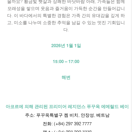
을까요? 황금빛 햇살과 상쾌한 바닷바람 아래, 가족들은 함께
모래성을 쌓으며 웃음과 즐거움이 가득한 순간을 만들어갑니
다. 이 바다에서의 특별한 경험은 가족 간의 유대감을 깊게 하
고, 미소를 나누며 소중한 추억을 남길 수 있는 멋진 기회입니
다.
2026년 1월 1일
15:00 – 17:00
해변
아코르에 의해 관리된 프리미어 레지던스 푸꾸옥 에메랄드 베이
주소:
푸꾸옥특별구 켐 비치, 안장성, 베트남
전화:
(+84) 297 392 7777
팩스:
(+84) 297 392 7778